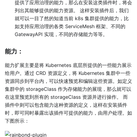
提供了应用治理的能力，那么在安装这类插件时，将会
列出其能够提供的能力资源。 这样安装插件后，我们
就可以一目了然的知道当前 k8s 集群提供的能力，比
如支持应用治理的各类 ServiceMesh 框架、不同的
GatewayAPI 实现，不同的存储能力等等。
能力：
能力扩展主要是将 Kubernetes 底层所提供的一些能力展示
给用户。通过 CRD 资源定义，将 Kubernetes 集群中一些
资源同步到平台内，可以快速预览和编辑这些资源。如定义
集群中的 storageClass 作为存储能力的展现，那么就可以
在这里预览到所有的 storageClass 资源并进行操作。 而
插件中则可以包含能力这种资源的定义，这样在安装插件
时，即可同时暴露出该插件可提供的能力，由用户处理。如
下图所示：