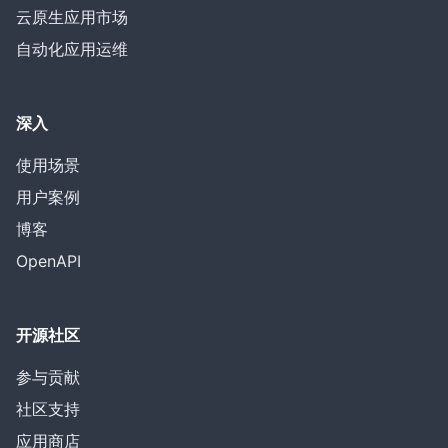
云原生应用市场
自动化应用运维
深入
使用场景
用户案例
博客
OpenAPI
开源社区
参与贡献
社区支持
应用商店