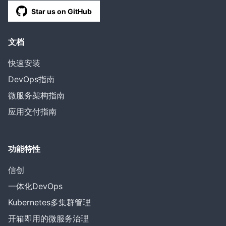
Star us on GitHub
文档
快速安装
DevOps指南
微服务架构指南
应用交付指南
功能特性
信创
一体化DevOps
Kubernetes多集群管理
开箱即用的微服务治理