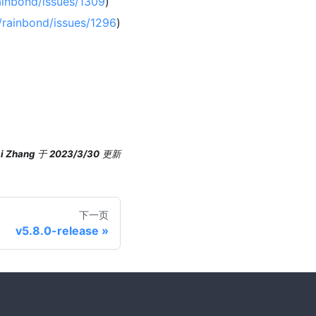
ainbond/issues/1309
)
/rainbond/issues/1296
)
i Zhang
于
2023/3/30
更新
下一页
v5.8.0-release