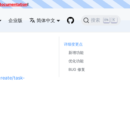
e documentation
!
企业版
简体中文
搜索
K
详细变更点
新增功能
优化功能
BUG 修复
reate/task-