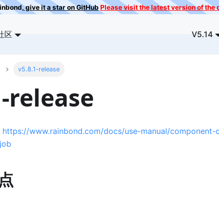
ainbond,
give it a star on GitHub
Please visit the latest version of th
社区
V5.14
v5.8.1-release
1-release
:
https://www.rainbond.com/docs/use-manual/component-c
job
点