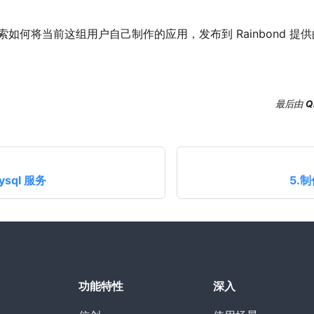
如何将当前这组用户自己制作的应用，发布到 Rainbond 提
最后
由
Q
sql 服务
5.
功能特性
深入