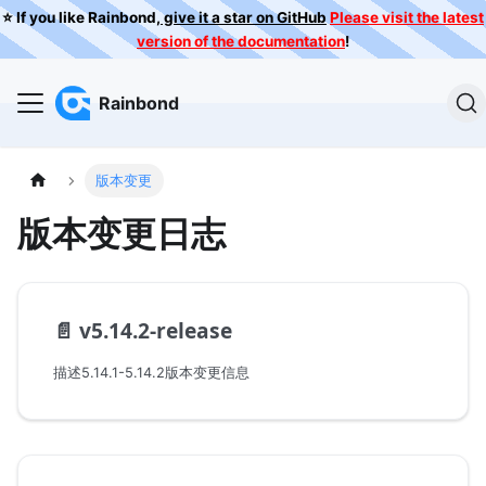
⭐️ If you like Rainbond,
give it a star on GitHub
Please visit the latest
version of the documentation
!
Rainbond
版本变更
版本变更日志
📄️
v5.14.2-release
描述5.14.1-5.14.2版本变更信息